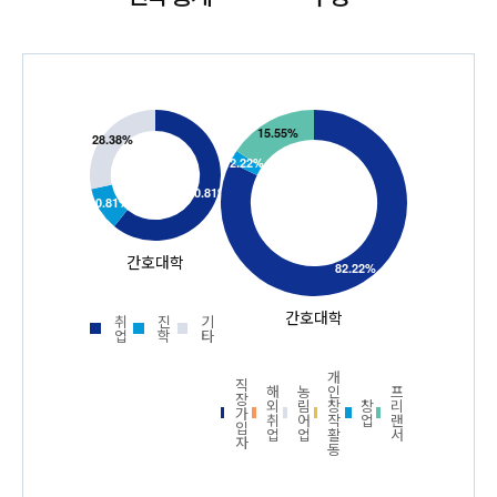
간호대학
간호대학
취
진
기
업
학
타
개
직
해
농
인
프
장
외
림
창
창
리
가
취
어
작
업
랜
입
업
업
활
서
자
동