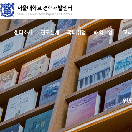
센터소개
진로설계
국내취업
해외취업
교
멘토